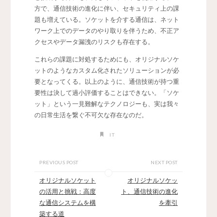
方で、通信技術の進化に伴い、セキュリティ上の課
題も増えている。ソケットを介する通信は、ネット
ワーク上でのデータのやり取りを伴うため、不正ア
クセスやデータ漏洩のリスクも存在する。
これらの課題に対処するためにも、オリジナルソケ
ットのようなカスタム化されたソリューションが必
要となってくる。以上のように、通信技術が持つ重
要性は決して過小評価することはできない。「ソケ
ット」という一見難解なテクノロジーも、実は我々
の日常生活を繋ぐ不可欠な存在なのだ。
IT
PREVIOUS POST
NEXT POST
オリジナルソケット
オリジナルソケッ
の活用と挑戦：高度
ト、通信技術の進化
な通信システムを構
を牽引
築する道