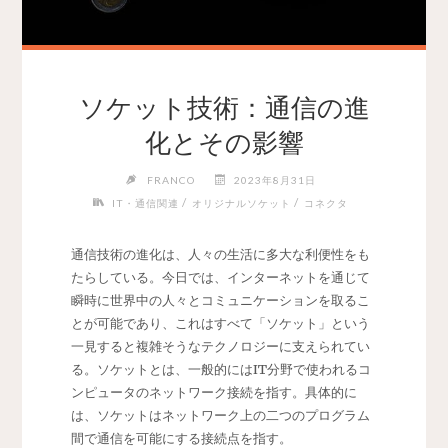
ソケット技術：通信の進
化とその影響
FRANCO
2023年8月31日
/
/
IT・通信関連
オリジナルソケット
コネクタ
通信技術の進化は、人々の生活に多大な利便性をも
たらしている。
今日では、インターネットを通じて
瞬時に世界中の人々とコミュニケーションを取るこ
とが可能であり、これはすべて「ソケット」という
一見すると複雑そうなテクノロジーに支えられてい
る。ソケットとは、一般的にはIT分野で使われるコ
ンピュータのネットワーク接続を指す。具体的に
は、ソケットはネットワーク上の二つのプログラム
間で通信を可能にする接続点を指す。